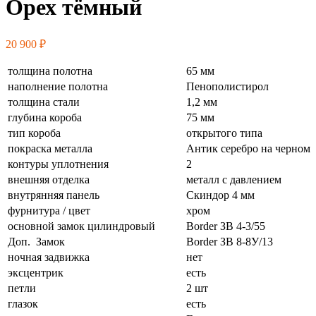
Орех тёмный
20 900
₽
толщина полотна
65 мм
наполнение полотна
Пенополистирол
толщина стали
1,2 мм
глубина короба
75 мм
тип короба
открытого типа
покраска металла
Антик серебро на черном
контуры уплотнения
2
внешняя отделка
металл с давлением
внутрянняя панель
Скиндор 4 мм
фурнитура / цвет
хром
основной замок цилиндровый
Border ЗВ 4-3/55
Доп. Замок
Border ЗВ 8-8У/13
ночная задвижка
нет
эксцентрик
есть
петли
2 шт
глазок
есть