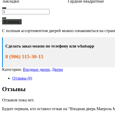
накладки
Гардиан квадратные
Количество
товара
Входная
В корзину
дверь
Маероль
С полным ассортиментом дверей можно ознакомиться на стра
Модерн/
Антик
серебро
Сделать заказ можно по телефону или whatsapp
на
чёрном/
8 (906) 515-30-15
Лиственница
белая,Мокко
или
Категории:
Входные двери
,
Двери
Орех
тёмный
Отзывы (0)
Отзывы
Отзывов пока нет.
Будьте первым, кто оставил отзыв на “Входная дверь Маероль