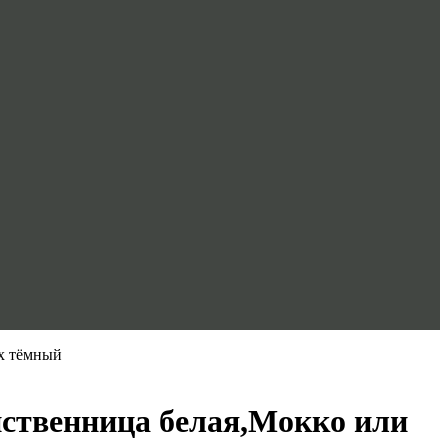
ех тёмный
иственница белая,Мокко или