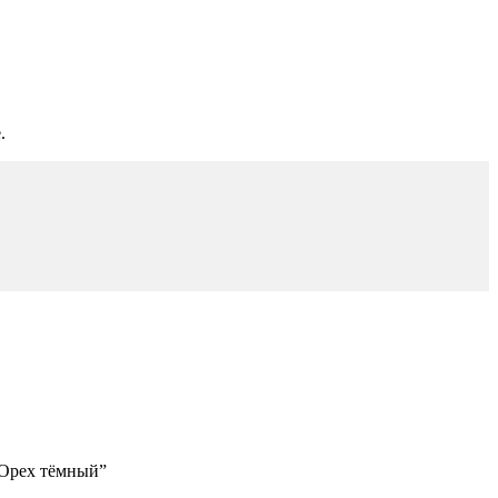
.
 Орех тёмный”