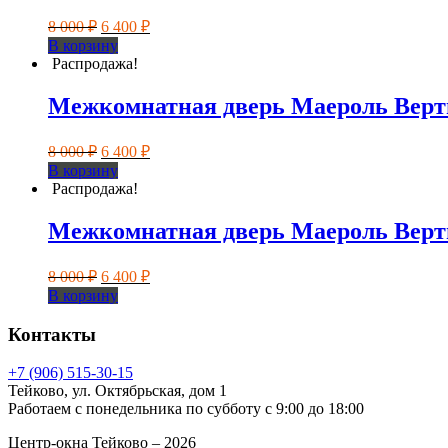
Первоначальная
Текущая
8 000
₽
6 400
₽
цена
цена:
В корзину
составляла
6
Распродажа!
8
400 ₽.
000 ₽.
Межкомнатная дверь Маероль Вер
Первоначальная
Текущая
8 000
₽
6 400
₽
цена
цена:
В корзину
составляла
6
Распродажа!
8
400 ₽.
000 ₽.
Межкомнатная дверь Маероль Вер
Первоначальная
Текущая
8 000
₽
6 400
₽
цена
цена:
В корзину
составляла
6
8
400 ₽.
Контакты
000 ₽.
+7 (906) 515-30-15
Тейково, ул. Октябрьская, дом 1
Работаем с понедельника по субботу с 9:00 до 18:00
Центр-окна Тейково – 2026