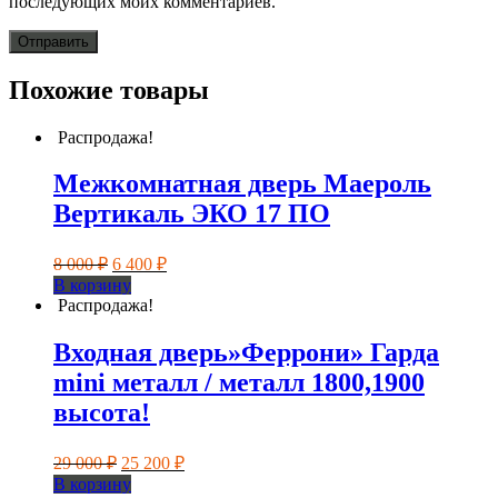
последующих моих комментариев.
Похожие товары
Распродажа!
Межкомнатная дверь Маероль
Вертикаль ЭКО 17 ПО
Первоначальная
Текущая
8 000
₽
6 400
₽
цена
цена:
В корзину
составляла
6
Распродажа!
8
400 ₽.
000 ₽.
Входная дверь»Феррони» Гарда
mini металл / металл 1800,1900
высота!
Первоначальная
Текущая
29 000
₽
25 200
₽
цена
цена:
В корзину