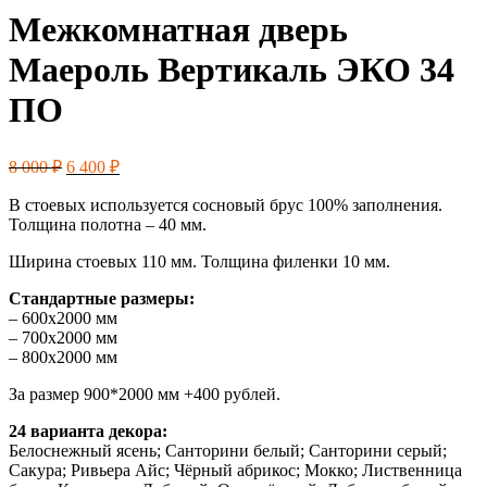
Межкомнатная дверь
Маероль Вертикаль ЭКО 34
ПО
Первоначальная
Текущая
8 000
₽
6 400
₽
цена
цена:
составляла
6
В стоевых используется сосновый брус 100% заполнения.
8
Толщина полотна – 40 мм.
400 ₽.
000 ₽.
Ширина стоевых 110 мм. Толщина филенки 10 мм.
Стандартные размеры:
– 600х2000 мм
– 700х2000 мм
– 800х2000 мм
За размер 900*2000 мм +400 рублей.
24 варианта декора:
Белоснежный ясень; Санторини белый; Санторини серый;
Сакура; Ривьера Айс; Чёрный абрикос; Мокко; Лиственница