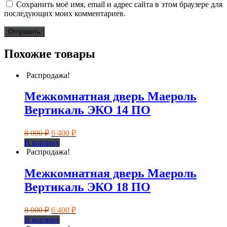
Сохранить моё имя, email и адрес сайта в этом браузере для
последующих моих комментариев.
Похожие товары
Распродажа!
Межкомнатная дверь Маероль
Вертикаль ЭКО 14 ПО
Первоначальная
Текущая
8 000
₽
6 400
₽
цена
цена:
В корзину
составляла
6
Распродажа!
8
400 ₽.
000 ₽.
Межкомнатная дверь Маероль
Вертикаль ЭКО 18 ПО
Первоначальная
Текущая
8 000
₽
6 400
₽
цена
цена:
В корзину
составляла
6