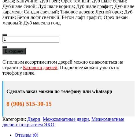
белая; Капучино; Дуб грей; Орех тёмный; Дуб шале белый;
Дуб шале седой; Дуб шале корица; Дуб шале графит; Дуб шале
карамель; Сандал светлый; Тиковое дерево; Лесной орех; Дуб
антик; Бетон лофт светлый; Бетон лофт графит; Орех пекан
медовый; Дуб мавелла голд
Количество
товара
Межкомнатная
В корзину
дверь
Маероль
С полным ассортиментом дверей можно ознакомиться на
Вертикаль
странице
Каталога дверей
. Подробнее можно узнать по
ЭКО
телефону ниже.
34
ПО
Сделать заказ можно по телефону или whatsapp
8 (906) 515-30-15
Категории:
Двери
,
Межкомнатные двери
,
Межкомнатные
двери с покрытием ЭКО
Отзывы (0)