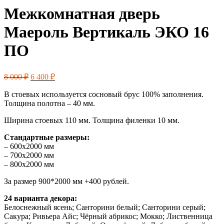
Межкомнатная дверь
Маероль Вертикаль ЭКО 16
ПО
Первоначальная
Текущая
8 000
₽
6 400
₽
цена
цена:
составляла
6
В стоевых используется сосновый брус 100% заполнения.
8
Толщина полотна – 40 мм.
400 ₽.
000 ₽.
Ширина стоевых 110 мм. Толщина филенки 10 мм.
Стандартные размеры:
– 600х2000 мм
– 700х2000 мм
– 800х2000 мм
За размер 900*2000 мм +400 рублей.
24 варианта декора:
Белоснежный ясень; Санторини белый; Санторини серый;
Сакура; Ривьера Айс; Чёрный абрикос; Мокко; Лиственница