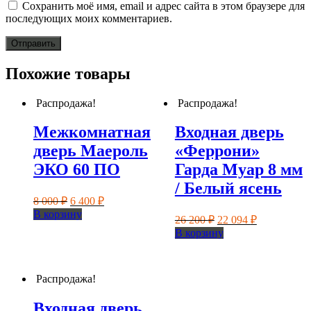
Сохранить моё имя, email и адрес сайта в этом браузере для
последующих моих комментариев.
Похожие товары
Распродажа!
Распродажа!
Межкомнатная
Входная дверь
дверь Маероль
«Феррони»
ЭКО 60 ПО
Гарда Муар 8 мм
/ Белый ясень
Первоначальная
Текущая
8 000
₽
6 400
₽
цена
цена:
В корзину
Первоначальная
Текущая
26 200
₽
22 094
₽
составляла
6
цена
цена:
В корзину
8
400 ₽.
составляла
22
000 ₽.
26
094 ₽.
200 ₽.
Распродажа!
Входная дверь