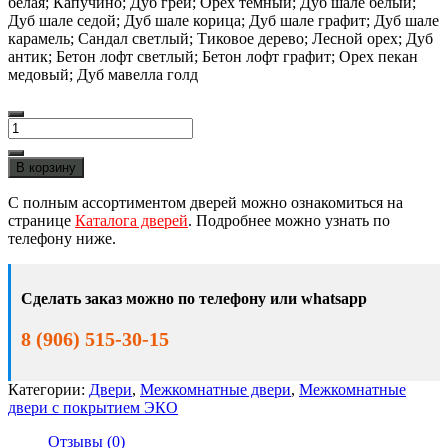
белая; Капучино; Дуб грей; Орех тёмный; Дуб шале белый;
Дуб шале седой; Дуб шале корица; Дуб шале графит; Дуб шале
карамель; Сандал светлый; Тиковое дерево; Лесной орех; Дуб
антик; Бетон лофт светлый; Бетон лофт графит; Орех пекан
медовый; Дуб мавелла голд
Количество
товара
Межкомнатная
В корзину
дверь
Маероль
С полным ассортиментом дверей можно ознакомиться на
Вертикаль
странице
Каталога дверей
. Подробнее можно узнать по
ЭКО
телефону ниже.
16
ПО
Сделать заказ можно по телефону или whatsapp
8 (906) 515-30-15
Категории:
Двери
,
Межкомнатные двери
,
Межкомнатные
двери с покрытием ЭКО
Отзывы (0)