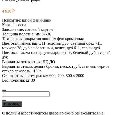
4 930
₽
Покрытие: шпон файн-лайн
Каркас: сосна
Заполнение: сотовый картон
Толщина полотна: мм 37-36
Технология покрытия шпоном ф/л: кромочная
Цветовая гамма: вяз Q11, золотой дуб, светлый орех 711,
маккоре 38, дуб выбеленный, венге, дуб 611, серый дуб
Цветовая гамма на царгу квадро: венге, беленый дуб и серый
дуб
Варианты остекления: ДГ, ДО
Варианты стекла: дельта бронза, пескоструй, сатинат, черное
стекло лакобель +150р
Стандартные размеры: мм 600, 700, 800 х 2000
Вес полотна: кг 30
Количество
товара
Лагуна
В корзину
ДГ
С полным ассортиментом дверей можно ознакомиться на