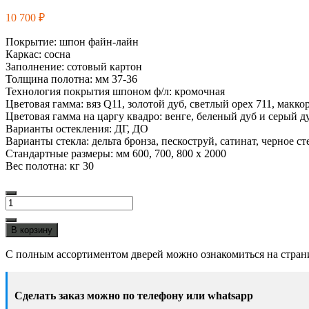
10 700
₽
Покрытие: шпон файн-лайн
Каркас: сосна
Заполнение: сотовый картон
Толщина полотна: мм 37-36
Технология покрытия шпоном ф/л: кромочная
Цветовая гамма: вяз Q11, золотой дуб, светлый орех 711, макко
Цветовая гамма на царгу квадро: венге, беленый дуб и серый д
Варианты остекления: ДГ, ДО
Варианты стекла: дельта бронза, пескоструй, сатинат, черное с
Стандартные размеры: мм 600, 700, 800 х 2000
Вес полотна: кг 30
Количество
товара
Квадро
В корзину
1
шпон
С полным ассортиментом дверей можно ознакомиться на стра
файн-
лайн
Сделать заказ можно по телефону или whatsapp