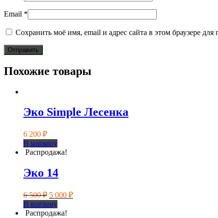
Email
*
Сохранить моё имя, email и адрес сайта в этом браузере д
Похожие товары
Эко Simple Лесенка
6 200
₽
В корзину
Распродажа!
Эко 14
Первоначальная
Текущая
6 500
₽
5 000
₽
цена
цена:
В корзину
составляла
5
Распродажа!