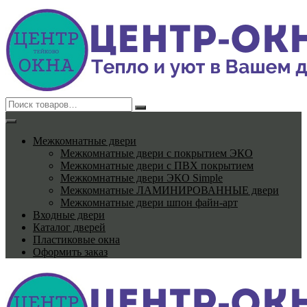
Перейти
к
содержимому
Межкомнатные двери
Межкомнатные двери с покрытием ЭКО
Межкомнатные двери с ПВХ покрытием
Межкомнатные двери ЭКО Simple
Межкомнатные ЛАМИНИРОВАННЫЕ двери
Межкомнатные двери шпон файн-арт
Входные двери
Каталог дверей
Пластиковые окна
Оформить заказ