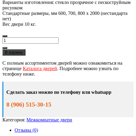
Варианты изготовления: стекло прозрачное с пескоструйным
рисунком
Стандартные размеры, мм 600, 700, 800 х 2000 (нестандарта
нет)
Вес двери 10 кг.
Количество
товара
Каскад
В корзину
филадельфия
коньяк
С полным ассортиментом дверей можно ознакомиться на
(скин)
странице
Каталога дверей
. Подробнее можно узнать по
телефону ниже.
Сделать заказ можно по телефону или whatsapp
8 (906) 515-30-15
Категория:
Межкомнатные двери
Отзывы (0)