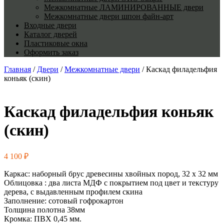
Межкомнатные ЛАМИНИРОВАННЫЕ двери
Межкомнатные двери шпон файн-арт
Входные двери
Каталог дверей
Пластиковые окна
Оформить заказ
Главная
/
Двери
/
Межкомнатные двери
/ Каскад филадельфия
коньяк (скин)
Каскад филадельфия коньяк
(скин)
4 100
₽
Каркас: наборный брус древесины хвойных пород, 32 х 32 мм
Облицовка : два листа МДФ с покрытием под цвет и текстуру
дерева, с выдавленным профилем скина
Заполнение: сотовый гофрокартон
Толщина полотна 38мм
Кромка: ПВХ 0,45 мм.