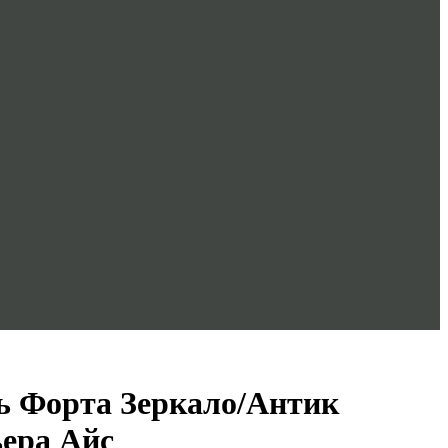
ь Форта Зеркало/Антик
ера Айс