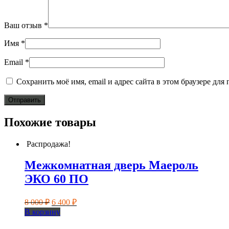
Ваш отзыв
*
Имя
*
Email
*
Сохранить моё имя, email и адрес сайта в этом браузере д
Похожие товары
Распродажа!
Межкомнатная дверь Маероль
ЭКО 60 ПО
Первоначальная
Текущая
8 000
₽
6 400
₽
цена
цена:
В корзину
составляла
6
8