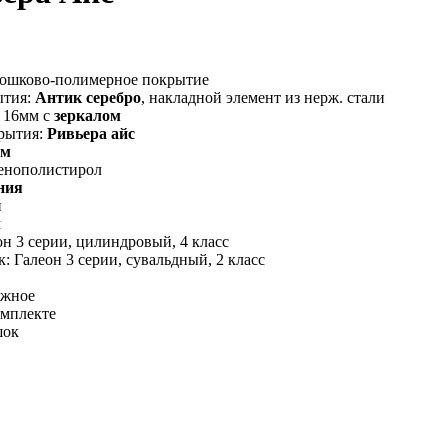
рошково-полимерное покрытие
ытия:
Антик серебро
, накладной элемент из нерж. стали
 16мм с
зеркалом
рытия:
Ривьера айс
мм
енополистирол
ния
й
м
н 3 серии, цилиндровый, 4 класс
 Галеон 3 серии, сувальдный, 2 класс
ужное
омплекте
шок