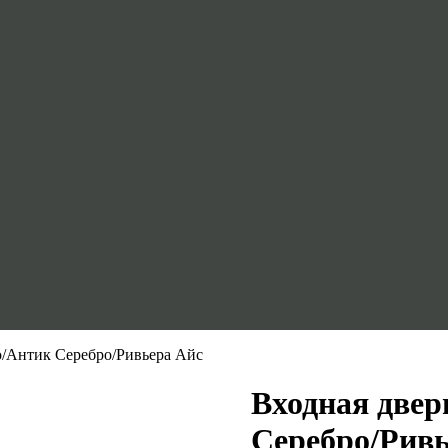
о/Антик Серебро/Ривьера Айс
Входная двер
Серебро/Ривь