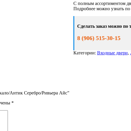
Форта
С полным ассортиментом дв
Зеркало/
Подробнее можно узнать по
Антик
Серебро/
Ривьера
Сделать заказ можно по 
Айс
8 (906) 515-30-15
Категории:
Входные двери
,
ркало/Антик Серебро/Ривьера Айс”
ечены
*