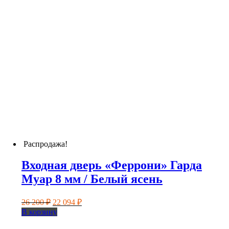
Распродажа!
Входная дверь «Феррони» Гарда
Муар 8 мм / Белый ясень
Первоначальная
Текущая
26 200
₽
22 094
₽
цена
цена:
В корзину
составляла
22
26