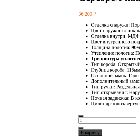
36 200
₽
Отделка снаружи: По
Цвет наружного покр
Отделка внутри: МДФ
Цвет внутреннего пок
Толщина полотна:
90
Утепление полотна: П
Три контура уплотне
Тип короба: Открыты
Глубина короба: 115м
Основной замок: Галео
Дополнительный замок:
Тип ручки: Раздельная
Тип открывания: Нар
Ночная задвижка: В к
Цилиндр: ключ/верту
Количество
товара
Входная
В корзину
дверь