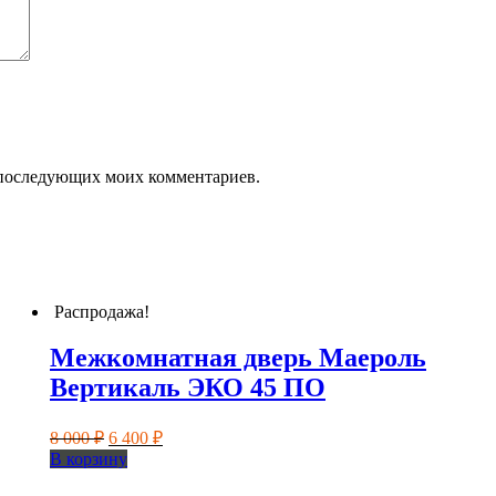
ля последующих моих комментариев.
Распродажа!
Межкомнатная дверь Маероль
Вертикаль ЭКО 45 ПО
Первоначальная
Текущая
8 000
₽
6 400
₽
цена
цена:
В корзину
составляла
6
8