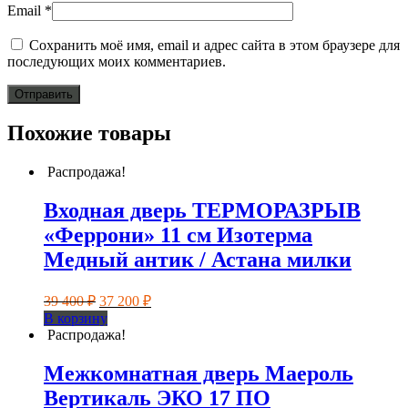
Email
*
Сохранить моё имя, email и адрес сайта в этом браузере для
последующих моих комментариев.
Похожие товары
Распродажа!
Входная дверь ТЕРМОРАЗРЫВ
«Феррони» 11 см Изотерма
Медный антик / Астана милки
Первоначальная
Текущая
39 400
₽
37 200
₽
цена
цена:
В корзину
составляла
37
Распродажа!
39
200 ₽.
400 ₽.
Межкомнатная дверь Маероль
Вертикаль ЭКО 17 ПО