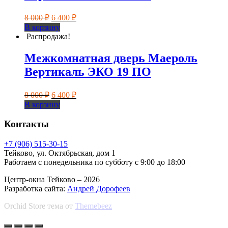
Первоначальная
Текущая
8 000
₽
6 400
₽
цена
цена:
В корзину
составляла
6
Распродажа!
8
400 ₽.
000 ₽.
Межкомнатная дверь Маероль
Вертикаль ЭКО 19 ПО
Первоначальная
Текущая
8 000
₽
6 400
₽
цена
цена:
В корзину
составляла
6
8
400 ₽.
Контакты
000 ₽.
+7 (906) 515-30-15
Тейково, ул. Октябрьская, дом 1
Работаем с понедельника по субботу с 9:00 до 18:00
Центр-окна Тейково – 2026
Разработка сайта:
Андрей Дорофеев
Orchid Store тема от
Themebeez