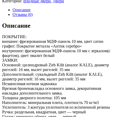
Категории:
Входные двери
,
Двери
Описание
Отзывы (0)
Описание
ПОКРЫТИЕ:
внешнее: фрезерованная МДФ-панель 10 мм, цвет сатин
графит. Покрытие металла «Антик серебро»
внутреннее: фрезерованная МДФ-панель 10 мм с зеркалом(с
фацетом), цвет эмалит белый
ЗАМКИ:
Основной: цилиндровый Zirh Kilit (аналог KALE), диаметр
ригелей: 16 мм, вылет ригелей: 35 мм
Дополнительный: сувальдный Zirh Kilit (аналог KALE),
диаметр ригелей: 16 мм, вылет ригелей: 35 мм
Независимая ночная задвижка
Врезная броненакладка основного замка, декоративная
накладка дополнительного замка.
Толщина дверного полотна: 105 мм
Наполнитель: минеральная плита, плотность 70 кг/м3
Уплотнитель: 3 контура уплотнителя из вспененной резины
Ручка: раздельная, квадратная, цвет — черный
Глазок: широкого обзора, цвет — черный