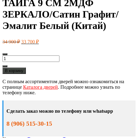
ТАЙГА 9 СМ 2МДФ
ЗЕРКАЛО/Сатин Графит/
Эмалит Белый (Китай)
Первоначальная
Текущая
34 900
₽
33 700
₽
цена
цена:
составляла
33
34
Количество
700 ₽.
товара
900 ₽.
ТАЙГА
В корзину
9
СМ
С полным ассортиментом дверей можно ознакомиться на
2МДФ
странице
Каталога дверей
. Подробнее можно узнать по
ЗЕРКАЛО/
телефону ниже.
Сатин
Графит/
Эмалит
Сделать заказ можно по телефону или whatsapp
Белый
(Китай)
8 (906) 515-30-15