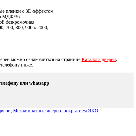
е пленки с 3D-эффектом
мм МДФ/36
ой безкромочная
, 700, 800, 900 х 2000;
ерей можно ознакомиться на странице
Каталога дверей
.
 телефону ниже.
телефону или whatsapp
двери
,
Межкомнатные двери с покрытием ЭКО